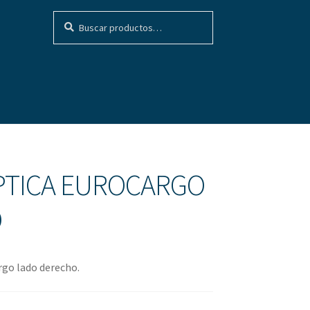
Buscar
Buscar
por:
OPTICA EUROCARGO
O
rgo lado derecho.