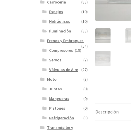
Carroceria
(83)
Espejos
(10)
Hidráulicos
(10)
Iluminaciòn
(33)
Frenos y Embragues
(54)
Compresores
(18)
Servos
(7)
Vàlvulas de Aire
(27)
Motor
(3)
Juntas
(0)
Mangueras
(0)
Pistones
(0)
Descripción
Refrigeración
(3)
Transmisiòn y