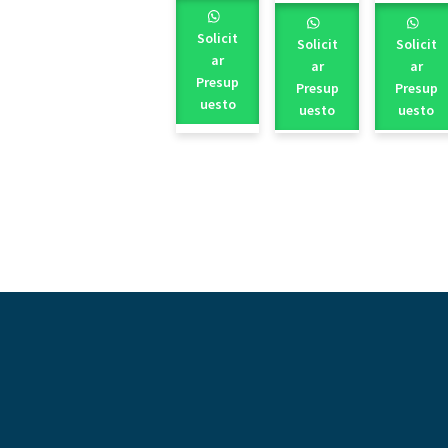
Solicit
Solicit
Solicit
ar
ar
ar
Presup
Presup
Presup
uesto
uesto
uesto