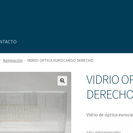
NTACTO
Iluminaciòn
VIDRIO OPTICA EUROCARGO DERECHO
uenta
Nosotros
Novedades
VIDRIO 
DERECH
Vidrio de óptica euroca
SKU:
500340361HDV