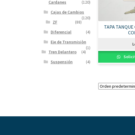
Cardanes
(120)
Cajas de Cambios
(120)
ZF
(88)
TAPA TANQUE 
Diferencial
(4)
CO
Eje de Transmisiòn
L
(1)
Tren Delantero
(4)
Solici
Suspensión
(4)