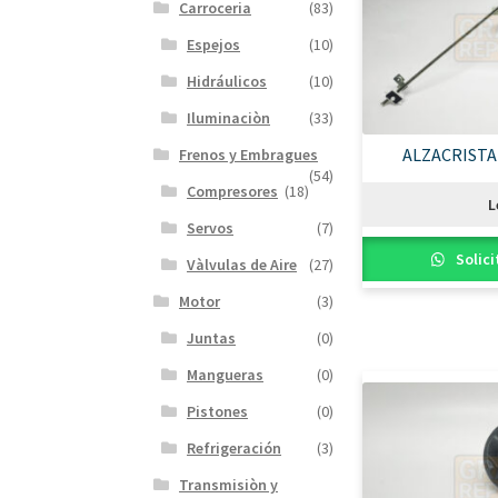
Carroceria
(83)
Espejos
(10)
Hidráulicos
(10)
Iluminaciòn
(33)
ALZACRISTA
Frenos y Embragues
(54)
Compresores
(18)
L
Servos
(7)
Solici
Vàlvulas de Aire
(27)
Motor
(3)
Juntas
(0)
Mangueras
(0)
Pistones
(0)
Refrigeración
(3)
Transmisiòn y