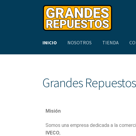
INICIO
NOSOTROS
TIENDA
CO
Inicio
Carrito
Contacto
Finalizar comprá
Mi c
Grandes Repuestos
Solicitud de Presupuesto
Sucursales
Tienda
Misión
Somos una empresa dedicada a la comercia
IVECO
,