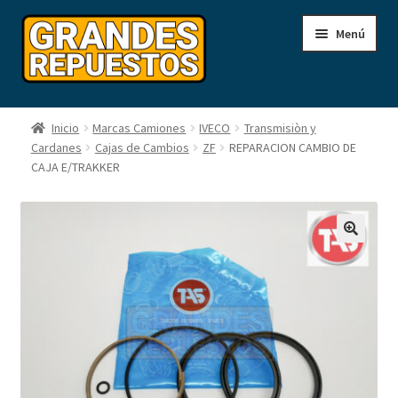
Ir
Ir
Menú
a
a
la
la
navegación
página
Inicio
Inicio
Marcas Camiones
IVECO
Transmisiòn y
Cardanes
Cajas de Cambios
ZF
REPARACION CAMBIO DE
Carrito
CAJA E/TRAKKER
Contacto
Finalizar comprá
Mi cuenta
Nosotros
Novedades