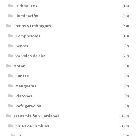
Hidráulicos
(10)
Iluminaciòn
(33)
Frenos y Embragues
(54)
Compresores
(18)
Servos
(7)
Vàlvulas de Aire
(27)
Motor
(3)
Juntas
(0)
Mangueras
(0)
Pistones
(0)
Refrigeración
(3)
Transmisiòn y Cardanes
(120)
Cajas de Cambios
(120)
ZF
(88)