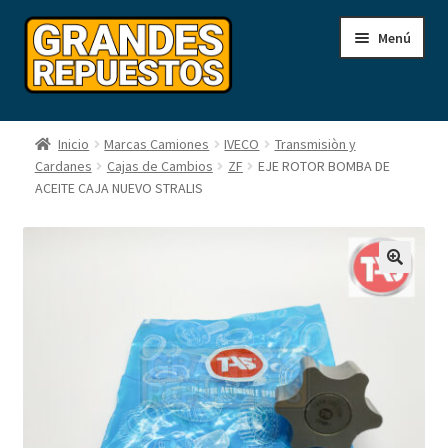
Ir
Ir
Menú
a
a
la
la
navegación
página
Inicio
Inicio
Marcas Camiones
IVECO
Transmisiòn y
Cardanes
Cajas de Cambios
ZF
EJE ROTOR BOMBA DE
Carrito
ACEITE CAJA NUEVO STRALIS
Contacto
Finalizar comprá
Mi cuenta
Nosotros
Novedades