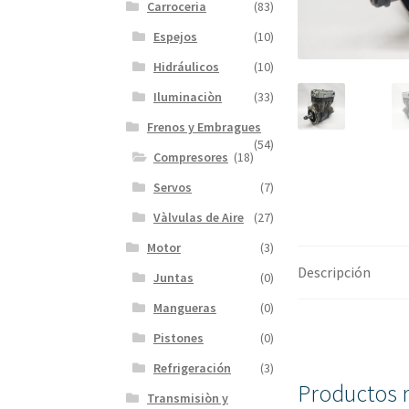
Carroceria
(83)
Espejos
(10)
Hidráulicos
(10)
Iluminaciòn
(33)
Frenos y Embragues
(54)
Compresores
(18)
Servos
(7)
Vàlvulas de Aire
(27)
Motor
(3)
Descripción
Juntas
(0)
Mangueras
(0)
Pistones
(0)
Refrigeración
(3)
Productos 
Transmisiòn y