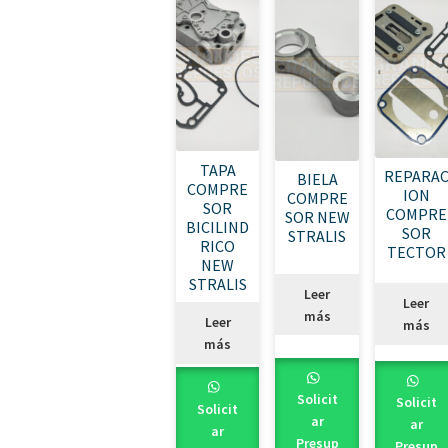
TAPA
REPARA
BIELA
COMPRE
ION
COMPRE
SOR
COMPRE
SOR NEW
BICILIND
SOR
STRALIS
RICO
TECTOR
NEW
STRALIS
Leer
Leer
más
Leer
más
más
Solicit
Solicit
Solicit
ar
ar
ar
Presup
Presup