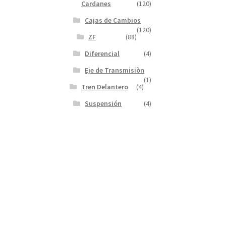
Cardanes
(120)
Cajas de Cambios
(120)
ZF
(88)
Diferencial
(4)
Eje de Transmisiòn
(1)
Tren Delantero
(4)
Suspensión
(4)