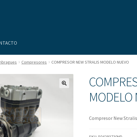
NTACTO
Embragues
Compresores
COMPRESOR NEW STRALIS MODELO NUEVO
uenta
Nosotros
Novedades
COMPRES
MODELO 
Compresor New Strali
SKU:
504293730HD