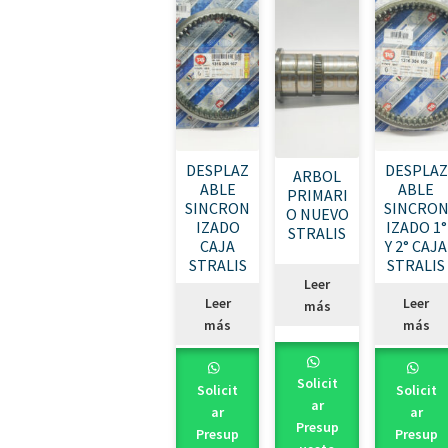
DESPLAZ
DESPLAZ
ARBOL
ABLE
ABLE
PRIMARI
SINCRON
SINCRO
O NUEVO
IZADO
IZADO 1°
STRALIS
CAJA
Y 2° CAJA
STRALIS
STRALIS
Leer
Leer
Leer
más
más
más
Solicit
Solicit
Solicit
ar
ar
ar
Presup
Presup
Presup