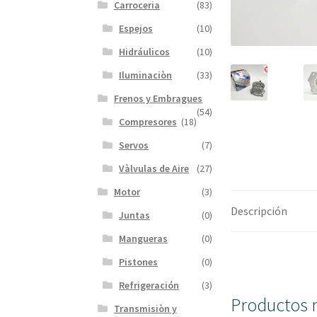
Carroceria
(83)
Espejos
(10)
Hidráulicos
(10)
Iluminaciòn
(33)
Frenos y Embragues
(54)
Compresores
(18)
Servos
(7)
Vàlvulas de Aire
(27)
Motor
(3)
Descripción
Juntas
(0)
Mangueras
(0)
Pistones
(0)
Refrigeración
(3)
Productos 
Transmisiòn y