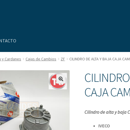
NTACTO
n y Cardanes
Cajas de Cambios
ZF
CILINDRO DE ALTA Y BAJA CAJA CA
uenta
Nosotros
Novedades
CILINDRO
CAJA CA
Cilindro de alta y baja
IVE