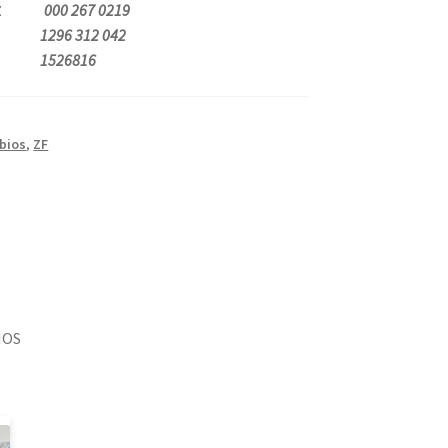
BENZ
000 267 0219
F
1296 312 042
VO
1526816
bios
,
ZF
IOS