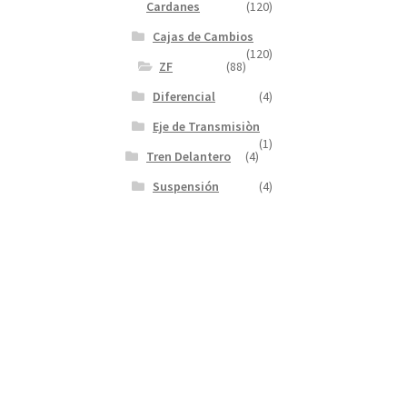
Cardanes
(120)
Cajas de Cambios
(120)
ZF
(88)
Diferencial
(4)
Eje de Transmisiòn
(1)
Tren Delantero
(4)
Suspensión
(4)