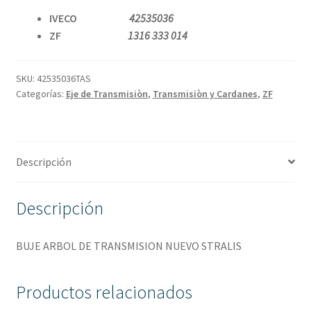
IVECO
42535036
ZF
1316 333 014
SKU:
42535036TAS
Categorías:
Eje de Transmisiòn
,
Transmisiòn y Cardanes
,
ZF
Descripción
Descripción
BUJE ARBOL DE TRANSMISION NUEVO STRALIS
Productos relacionados